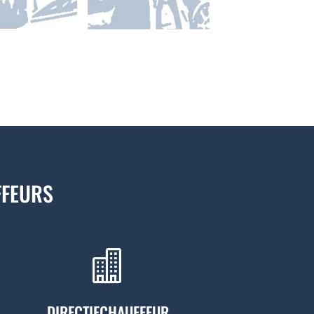
FFEURS

DIRECTIECHAUFFEUR