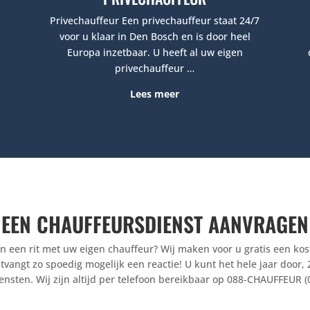
Privechauffeur
Een privechauffeur staat 24/7
voor u klaar in Den Bosch en is door heel
Europa inzetbaar. U heeft al uw eigen
privechauffeur …
Lees meer
EEN CHAUFFEURSDIENST AANVRAGEN
 een rit met uw eigen chauffeur? Wij maken voor u gratis een kost
ntvangt zo spoedig mogelijk een reactie! U kunt het hele jaar door
ensten. Wij zijn altijd per telefoon bereikbaar op 088-CHAUFFEUR (