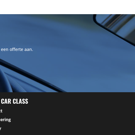
 een offerte aan.
 CAR CLASS
ct
ering
y