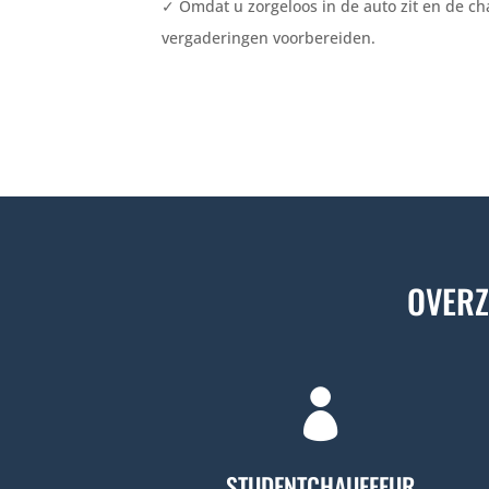
✓
Omdat u zorgeloos in de auto zit en de ch
vergaderingen voorbereiden.
OVERZ

STUDENTCHAUFFEUR